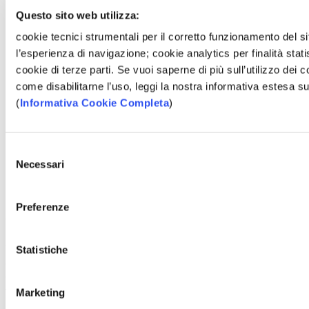
Questo sito web utilizza:
cookie tecnici strumentali per il corretto funzionamento del si
l’esperienza di navigazione; cookie analytics per finalità stat
cookie di terze parti. Se vuoi saperne di più sull’utilizzo dei c
come disabilitarne l’uso, leggi la nostra informativa estesa su
(
Informativa Cookie Completa
)
Selezione
Necessari
del
consenso
Preferenze
Cosimo e Paola
33 e 32 anni
Statistiche
“Volevamo sposarci già da qualche anno, ma avevamo bisogno di
un supporto sostenibile nel tempo. La risposta migliore l’abbiamo
trovata in
Presticredito
.”
Marketing